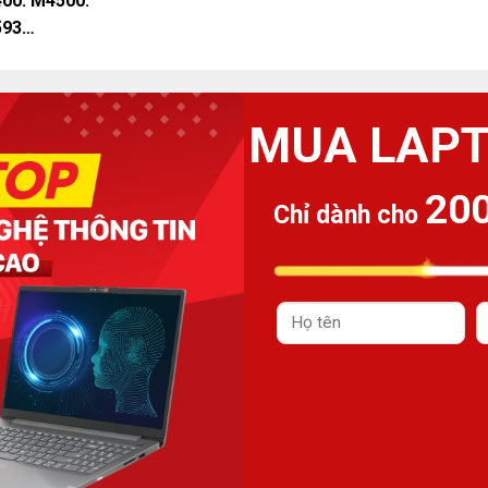
400. M4500.
5593…
MUA LAP
20
Chỉ dành cho