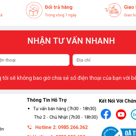
Đổi trả hàng
Giao
hà
Trong vòng 7 ngày
Giao h
NHẬN TƯ VẤN NHANH
tôi sẽ không bao giờ chia sẻ số điện thoại của bạn với b
Thông Tin Hỗ Trợ
Kết Nối Với Chún
Tư vấn bán hàng (7h30 - 18h30)
Thứ 2 - Chủ Nhật (7h30 - 18h30)
Hotline 2: 0985.266.362
ền