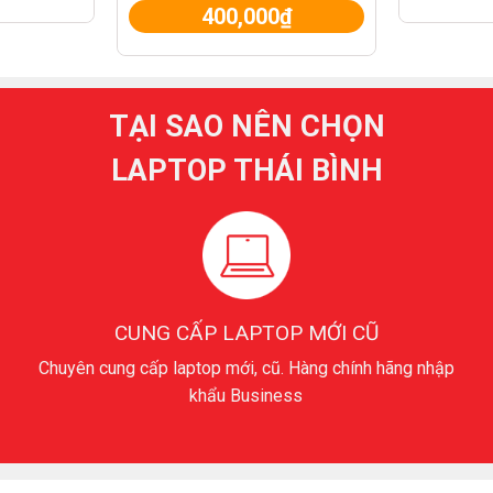
400,000
₫
TẠI SAO NÊN CHỌN
LAPTOP THÁI BÌNH
CUNG CẤP LAPTOP MỚI CŨ
Chuyên cung cấp laptop mới, cũ. Hàng chính hãng nhập
khẩu Business