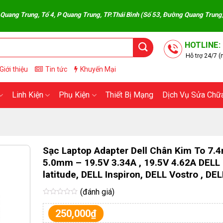
 Tổ 4, P Quang Trung, TP.Thái Bình (Số 53, Đường Quang Trung, Phường Trầ
HOTLINE:
Hỗ trợ 24/7 (n
Giới thiệu
Tin tức
Khuyến Mại
Linh Kiện
Phụ Kiện
Thiết Bị Mạng
Dịch Vụ Sửa Chữ
Sạc Laptop Adapter Dell Chân Kim To 7.
5.0mm – 19.5V 3.34A , 19.5V 4.62A DELL
latitude, DELL Inspiron, DELL Vostro , DE
(đánh giá)
Được
xếp
250,000
₫
hạng
0