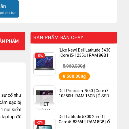
Vấn
gọi cho bạn
SẢN PHẨM BÁN CHẠY
SẢN PHẨM
[Like New] Dell Latitude 5430
| Core i5-1235U | RAM 8GB |
-5%
Ổ SSD 256GB | VGA Intel Iris
8,960,000
₫
Xe Graphics | MÀN HÌNH 14.0″
FHD
8,500,000
₫
Dell Precision 7550 | Core i7
p sự cố như
10850H | RAM 16GB | Ổ SSD
512 GB | VGA Quadro T2000 |
 cắm sạc bị
HẾT
MÀN HÌNH 15.6″ FHD
 1 nơi kiểm
HÀNG
a laptop để
Dell Latitude 5300 2-in -1 |
Core i5-8365U | RAM 8GB | Ổ
-2%
SSD 256 GB | VGA Intel UHD