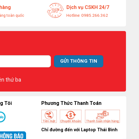
 hàng
Dịch vụ CSKH 24/7
Hotline: 0985.266.362
àng toàn quốc
ên thứ ba
g Tôi
Phương Thức Thanh Toán
Chỉ đường đến với Laptop Thái Bình