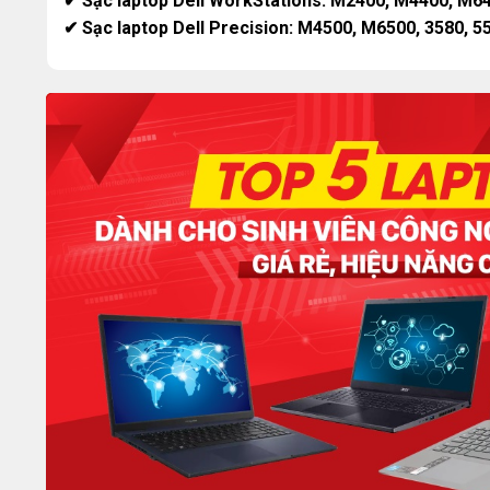
✔ Sạc laptop Dell WorkStations: M2400, M4400, M6
✔ Sạc laptop Dell Precision: M4500, M6500, 3580, 