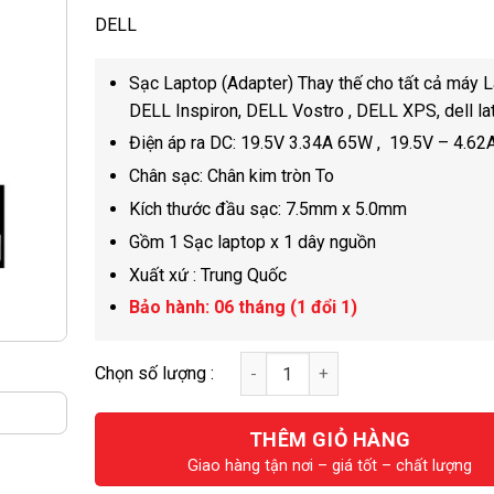
5
DELL
sao
Sạc Laptop (Adapter) Thay thế cho tất cả máy 
DELL Inspiron, DELL Vostro , DELL XPS, dell la
Điện áp ra DC: 19.5V 3.34A 65W , 19.5V – 4.6
Chân sạc: Chân kim tròn To
Kích thước đầu sạc: 7.5mm x 5.0mm
Gồm 1 Sạc laptop x 1 dây nguồn
Xuất xứ : Trung Quốc
Bảo hành: 06 tháng (1 đổi 1)
THÊM GIỎ HÀNG
Giao hàng tận nơi – giá tốt – chất lượng