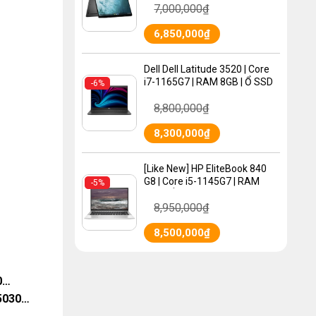
7,000,000
₫
Graphics 620 | MÀN HÌNH
13.3″ FHD
6,850,000
₫
Dell Dell Latitude 3520 | Core
i7-1165G7 | RAM 8GB | Ổ SSD
-6%
256 GB | VGA UHD Graphics
8,800,000
₫
630 | MÀN HÌNH 15.6″ FHD
8,300,000
₫
[Like New] HP EliteBook 840
G8 | Core i5-1145G7 | RAM
-5%
8GB | Ổ SSD 256 GB | VGA
8,950,000
₫
Intel UHD Graphics | MÀN
HÌNH 14.0″ FHD
8,500,000
₫
0…
M5030…