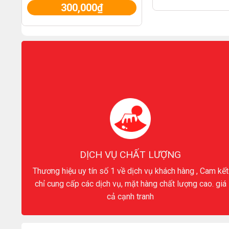
300,000
₫
DỊCH VỤ CHẤT LƯỢNG
Thương hiệu uy tín số 1 về dịch vụ khách hàng , Cam kết
chỉ cung cấp các dịch vụ, mặt hàng chất lượng cao. giá
cả cạnh tranh