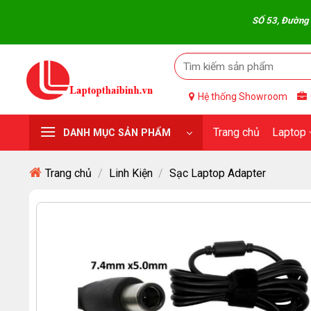
Skip
SỐ 53, Đường Quang Trung,
to
content
Hệ thống Showroom
Trang chủ
Laptop
DANH MỤC SẢN PHẨM
Trang chủ
/
Linh Kiện
/
Sạc Laptop Adapter