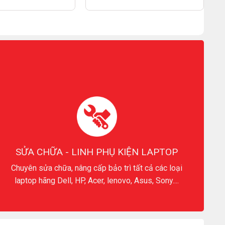
SỬA CHỮA - LINH PHỤ KIỆN LAPTOP
Chuyên sửa chữa, nâng cấp bảo trì tất cả các loại
laptop hãng Dell, HP, Acer, lenovo, Asus, Sony....