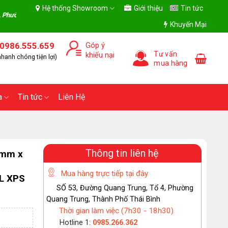
Hệ thống Showroom
Giới thiệu
Tin tức
n Hưng Đạo, Tỉnh Hưng Yên)- Giờ làm việc Thứ 2 - Chủ Nhật (7h30 - 18h30)
Khuyến Mại
0986.555.659
Góp ý
Tư vấn
khiếu nại
hanh chóng tiện lợi)
mua hàng
a
Tin tức
Liên Hệ
Thông tin liên hệ
4mm x
Mua hàng trực tiếp tại đây
LL XPS
SỐ 53, Đường Quang Trung, Tổ 4, Phường
Quang Trung, Thành Phố Thái Bình
Thời gian làm việc (7h30 - 18h30)
Hotline 1:
0985.266.362