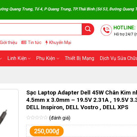
rung, Tổ 4, P Quang Trung, TP.Thái Bình (Số 53, Đường Quang Trung, Phườn
HOTLINE:
Hỗ trợ 24/7 (n
Giới thiệu
Tin tức
Khuyến Mại
Linh Kiện
Phụ Kiện
Thiết Bị Mạng
Dịch Vụ Sửa Chữ
Sạc Laptop Adapter Dell 45W Chân Kim n
4.5mm x 3.0mm – 19.5V 2.31A , 19.5V 3.
DELL Inspiron, DELL Vostro , DELL XPS
(đánh giá)
Được
xếp
250,000
₫
hạng
0