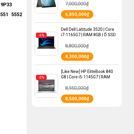
7,000,000
₫
Graphics 620 | MÀN HÌNH
 9P33
13.3″ FHD
6,850,000
₫
5551 5552
Dell Dell Latitude 3520 | Core
i7-1165G7 | RAM 8GB | Ổ SSD
-6%
256 GB | VGA UHD Graphics
8,800,000
₫
630 | MÀN HÌNH 15.6″ FHD
8,300,000
₫
[Like New] HP EliteBook 840
G8 | Core i5-1145G7 | RAM
-5%
8GB | Ổ SSD 256 GB | VGA
8,950,000
₫
Intel UHD Graphics | MÀN
HÌNH 14.0″ FHD
8,500,000
₫