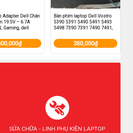
 Adapter Dell Chân
Bàn phím laptop Dell Vostro
m 19.5V – 6.7A
5390 5391 5490 5491 5493
 Gaming, dell
5498 7390 7391 7490 7491,
Latitude 3301 3311 3410,
Vostro 3400 (Gen 11) ĐEN
400,000
₫
380,000
₫
(CÓ ĐÈN)
SỬA CHỮA - LINH PHỤ KIỆN LAPTOP