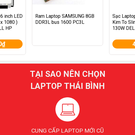
.6 inch LED
Ram Laptop SAMSUNG 8GB
Sạc Laptop
x 1080 )
DDR3L bus 1600 PC3L
Kim To Sli
ELL HP
130W DELL
VO
precision
0
₫
TẠI SAO NÊN CHỌN
LAPTOP THÁI BÌNH
CUNG CẤP LAPTOP MỚI CŨ