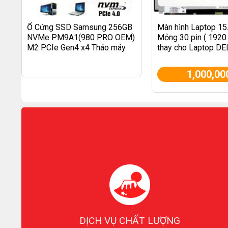
Ổ Cứng SSD Samsung 256GB
Màn hình Laptop 15
NVMe PM9A1(980 PRO OEM)
Mỏng 30 pin ( 1920 
M2 PCIe Gen4 x4 Tháo máy
thay cho Laptop D
Zin
SONY ASUS LENO
1,000,00
DỊCH VỤ CHẤT LƯỢNG