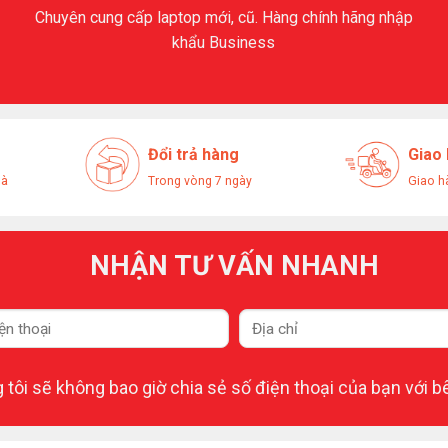
Chuyên cung cấp laptop mới, cũ. Hàng chính hãng nhập
khẩu Business
Đổi trả hàng
Giao
hà
Trong vòng 7 ngày
Giao h
NHẬN TƯ VẤN NHANH
tôi sẽ không bao giờ chia sẻ số điện thoại của bạn với b