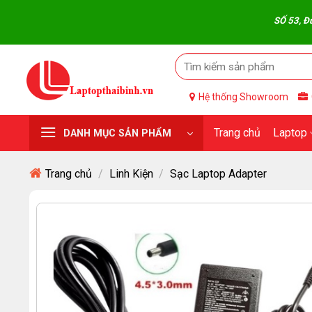
Skip
SỐ 53, Đường Quang T
to
content
Hệ thống Showroom
Trang chủ
Laptop
DANH MỤC SẢN PHẨM
Trang chủ
/
Linh Kiện
/
Sạc Laptop Adapter