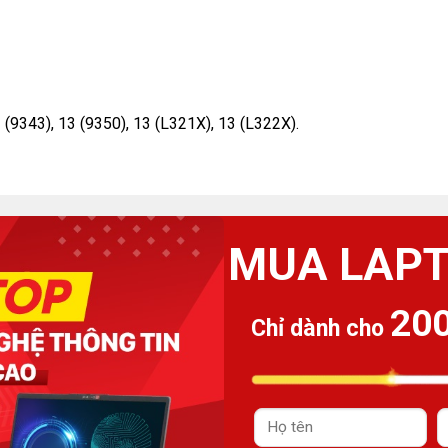
 (9343), 13 (9350), 13 (L321X), 13 (L322X).
MUA LAP
20
Chỉ dành cho