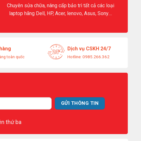
Chuyên sửa chữa, nâng cấp bảo trì tất cả các loại
laptop hãng Dell, HP, Acer, lenovo, Asus, Sony....
 hàng
Dịch vụ CSKH 24/7
Hotline: 0985.266.362
àng toàn quốc
ên thứ ba