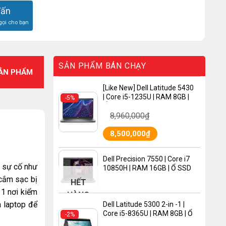
Vấn
gọi cho bạn
SẢN PHẨM BÁN CHẠY
SẢN PHẨM
[Like New] Dell Latitude 5430
| Core i5-1235U | RAM 8GB |
-5%
Ổ SSD 256GB | VGA Intel Iris
8,960,000
₫
Xe Graphics | MÀN HÌNH 14.0″
FHD
8,500,000
₫
Dell Precision 7550 | Core i7
p sự cố như
10850H | RAM 16GB | Ổ SSD
512 GB | VGA Quadro T2000 |
 cắm sạc bị
HẾT
MÀN HÌNH 15.6″ FHD
 1 nơi kiểm
HÀNG
a laptop để
Dell Latitude 5300 2-in -1 |
Core i5-8365U | RAM 8GB | Ổ
-2%
SSD 256 GB | VGA Intel UHD