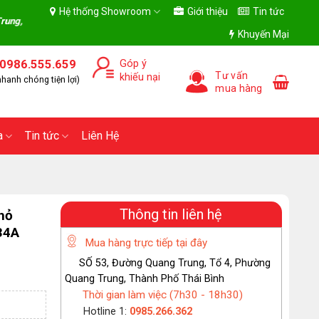
Hệ thống Showroom
Giới thiệu
Tin tức
g Trần Hưng Đạo, Tỉnh Hưng Yên)- Giờ làm việc Thứ 2 - Chủ Nhật (7h30 - 18
Khuyến Mại
0986.555.659
Góp ý
Tư vấn
khiếu nại
hanh chóng tiện lợi)
mua hàng
a
Tin tức
Liên Hệ
Thông tin liên hệ
hỏ
34A
Mua hàng trực tiếp tại đây
SỐ 53, Đường Quang Trung, Tổ 4, Phường
Quang Trung, Thành Phố Thái Bình
Thời gian làm việc (7h30 - 18h30)
Hotline 1:
0985.266.362