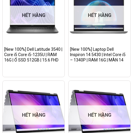
HẾT HÀNG
HẾT HÀNG
[New 100%] Dell Latitude 3540 |
[New 100%] Laptop Dell
Core i5 Core i5-1235U | RAM
Inspiron 14 5430 | Intel Core i5
16G | Ổ SSD 512GB | 15.6 FHD
– 1340P | RAM 16G | MÀN 14
IPS | Win 11 Pro
Inch Full HD+| Win 11/Màu Bạc
HẾT HÀNG
HẾT HÀNG