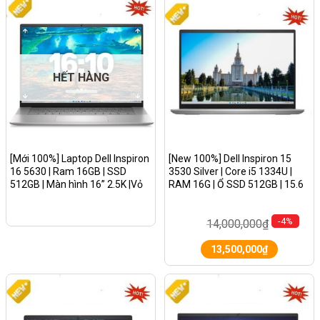
HẾT HÀNG
[Mới 100%] Laptop Dell Inspiron
[New 100%] Dell Inspiron 15
16 5630 | Ram 16GB | SSD
3530 Silver | Core i5 1334U |
512GB | Màn hình 16” 2.5K |Vỏ
RAM 16G | Ổ SSD 512GB | 15.6
Nhôm Bạc
FHD IPS 120Hz | Win 11 Pro
-4%
14,000,000
₫
13,500,000
₫