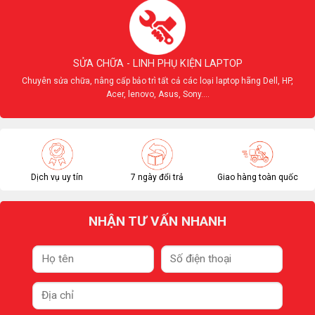
SỬA CHỮA - LINH PHỤ KIỆN LAPTOP
Chuyên sửa chữa, nâng cấp bảo trì tất cả các loại laptop hãng Dell, HP,
Acer, lenovo, Asus, Sony....
Dịch vụ uy tín
7 ngày đổi trả
Giao hàng toàn quốc
NHẬN TƯ VẤN NHANH