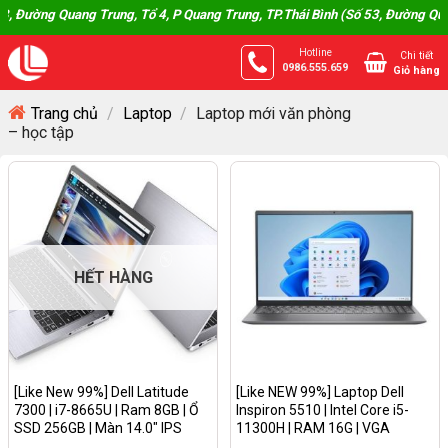
Skip
ng Quang Trung, Tổ 4, P Quang Trung, TP.Thái Bình (Số 53, Đường Quang Tru
to
Hotline
Chi tiết
content
0986.555.659
Giỏ hàng
Trang chủ
/
Laptop
/
Laptop mới văn phòng
– học tập
HẾT HÀNG
[Like New 99%] Dell Latitude
[Like NEW 99%] Laptop Dell
7300 | i7-8665U | Ram 8GB | Ổ
Inspiron 5510 | Intel Core i5-
SSD 256GB | Màn 14.0″ IPS
11300H | RAM 16G | VGA
FullHD CẢM ỨNG (VỎ NHÔM)
MX450 | MÀN 15.6 Inch Full HD|