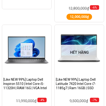
Win 11/Màu Nhôm Bạc
-6%
12,800,000
₫
12,000,000
₫
HẾT HÀNG
[Like NEW 99%] Laptop Dell
[Like NEW 99%] Laptop Dell
Inspiron 5510 | Intel Core i5-
Latitude 7420 Intel Core i7-
11320H | RAM 16G | VGA Intel
1185g7 | Ram 16GB | SSD
Iris Xe | MÀN 15.6 Inch Full HD|
256GB | Màn hình 14″ FullHD |Vỏ
Win 11/Màu Nhôm Bạc
Carbon Fiber
-4%
-7%
11,990,000
₫
9,500,000
₫