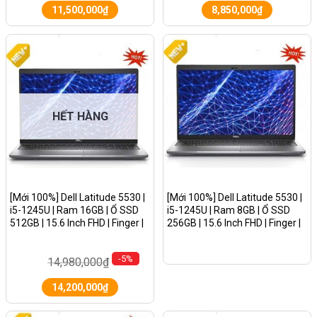
11,500,000
₫
8,850,000
₫
HẾT HÀNG
[Mới 100%] Dell Latitude 5530 |
[Mới 100%] Dell Latitude 5530 |
i5-1245U | Ram 16GB | Ổ SSD
i5-1245U | Ram 8GB | Ổ SSD
512GB | 15.6 Inch FHD | Finger |
256GB | 15.6 Inch FHD | Finger |
Win Pro
Win Pro
-5%
14,980,000
₫
14,200,000
₫