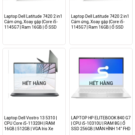
Laptop Dell Latitude 7420 2 in1
Laptop Dell Latitude 7420 2 in1
Cảm ứng, Xoay gập |Core i5-
Cảm ứng, Xoay gập |Core i5-
1145G7 | Ram 16GB | Ổ SSD
1145G7 | Ram 16GB | Ổ SSD
256GB | 14.0″ FHD Màu Vỏ
512GB | 14.0″ FHD Màu Vỏ
Nhôm Bạc
Nhôm Bạc
HẾT HÀNG
HẾT HÀNG
Laptop Dell Vostro 13 5310 |
LAPTOP HP ELITEBOOK 840 G7
CPU Core i5-11320H | RAM
| CPU i5-10310U | RAM 8G | Ổ
16GB | 512GB | VGA Iris Xe
SSD 256GB | MÀN HÌNH 14″ FHD
Graphics, MÀN 13.3″ 2K+