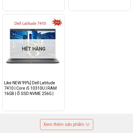
HẾT HÀNG
Like NEW 99%] Dell Latitude
7410 | Core i5 10310U | RAM
16GB | Ổ SSD NVME 256G |
MÀN 14 Inch Full HD| Win
11/Màu vân CacBon
Xem thêm sản phẩm