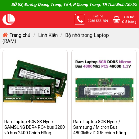
Skip
SỐ 53, Đường Quang Trung, Tổ 4, P Quang Trung, TP.Thái Bình (Số 53, Đ
to
Hotline
Chi tiết
content
0986.555.659
Giỏ hàng
Trang chủ
/
Linh Kiện
/
Bộ nhớ trong Laptop
(RAM)
Ram laptop 4GB SK Hynix,
Ram Laptop 8GB Hynix /
SAMSUNG DDR4 PC4 bus 3200
Samsung / Micron Bus
và bus 2400 Chính Hãng
4800Mhz DDR5 chính hãng