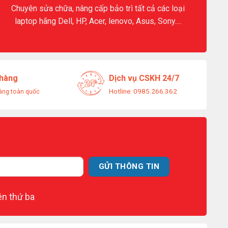
Chuyên sửa chữa, nâng cấp bảo trì tất cả các loại
laptop hãng Dell, HP, Acer, lenovo, Asus, Sony....
 hàng
Dịch vụ CSKH 24/7
Hotline: 0985.266.362
àng toàn quốc
ên thứ ba