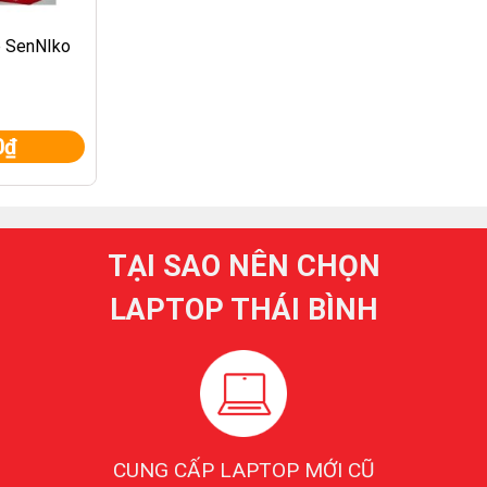
 SenNIko
0
₫
TẠI SAO NÊN CHỌN
LAPTOP THÁI BÌNH
CUNG CẤP LAPTOP MỚI CŨ