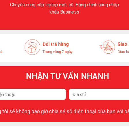
Chuyên cung cấp laptop mới, cũ. Hàng chính hãng nhập
khẩu Business
Đổi trả hàng
Giao
hà
Trong vòng 7 ngày
Giao h
NHẬN TƯ VẤN NHANH
tôi sẽ không bao giờ chia sẻ số điện thoại của bạn với b