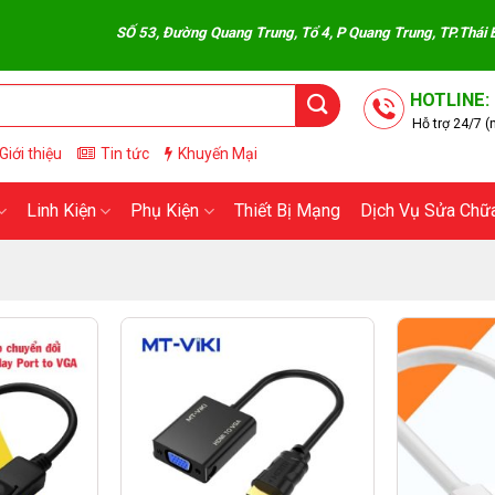
SỐ 53, Đường Quang Trung, Tổ 4, P Quang Trung, TP.Thái Bình 
HOTLINE:
Hỗ trợ 24/7 (n
Giới thiệu
Tin tức
Khuyến Mại
Linh Kiện
Phụ Kiện
Thiết Bị Mạng
Dịch Vụ Sửa Chữ