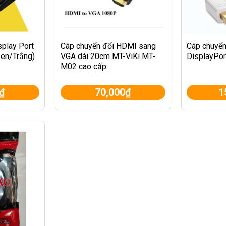
splay Port
Cáp chuyển đổi HDMI sang
Cáp chuyển
en/Trắng)
VGA dài 20cm MT-ViKi MT-
DisplayPo
M02 cao cấp
₫
70,000
₫
1