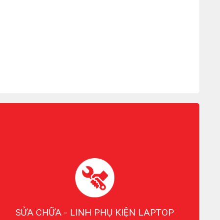
SỬA CHỮA - LINH PHỤ KIỆN LAPTOP