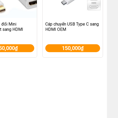
 đổi Mini
Cáp chuyển USB Type C sang
rt sang HDMI
HDMI OEM
50,000
₫
150,000
₫