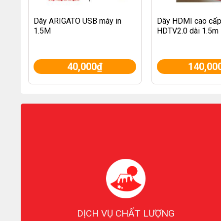
Dây ARIGATO USB máy in
Dây HDMI cao cấp
1.5M
HDTV2.0 dài 1.5m
40,000
₫
140,00
DỊCH VỤ CHẤT LƯỢNG