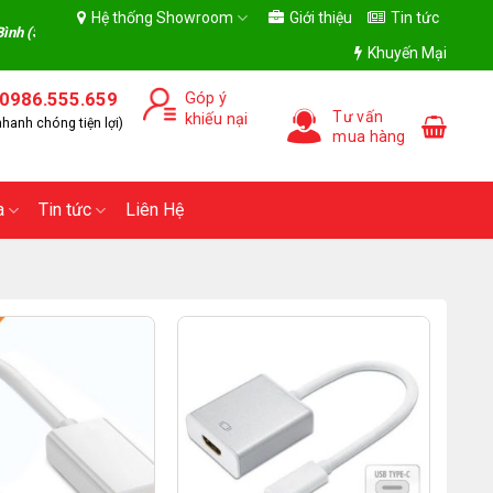
Hệ thống Showroom
Giới thiệu
Tin tức
(Số 53, Đường Quang Trung, Phường Trần Hưng Đạo, Tỉnh Hưng Yên)- Giờ làm 
Khuyến Mại
0986.555.659
Góp ý
Tư vấn
khiếu nại
hanh chóng tiện lợi)
mua hàng
a
Tin tức
Liên Hệ