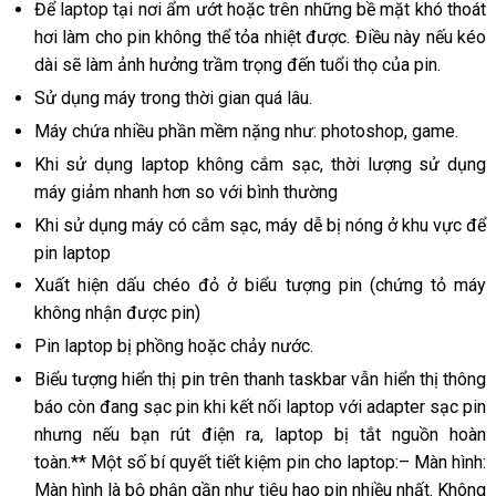
Để laptop tại nơi ẩm ướt hoặc trên những bề mặt khó thoát
hơi làm cho pin không thể tỏa nhiệt được. Điều này nếu kéo
dài sẽ làm ảnh hưởng trầm trọng đến tuổi thọ của pin.
Sử dụng máy trong thời gian quá lâu.
Máy chứa nhiều phần mềm nặng như: photoshop, game.
Khi sử dụng laptop không cắm sạc, thời lượng sử dụng
máy giảm nhanh hơn so với bình thường
Khi sử dụng máy có cắm sạc, máy dễ bị nóng ở khu vực để
pin laptop
Xuất hiện dấu chéo đỏ ở biểu tượng pin (chứng tỏ máy
không nhận được pin)
Pin laptop bị phồng hoặc chảy nước.
Biểu tượng hiển thị pin trên thanh taskbar vẫn hiển thị thông
báo còn đang sạc pin khi kết nối laptop với adapter sạc pin
nhưng nếu bạn rút điện ra, laptop bị tắt nguồn hoàn
toàn.** Một số bí quyết tiết kiệm pin cho laptop:– Màn hình:
Màn hình là bộ phận gần như tiêu hao pin nhiều nhất. Không