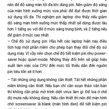
nên để độ sáng màn tối đa khi dùng pin. Nên giảm độ sáng
của màn hình xuống mức vừa phải để đạt được thời gian
sử dụng tối đa. Thí nghiệm pin laptop cho thấy nếu giảm
độ sáng màn hình xuống mức thấp nhất sẽ dùng được lâu
hơn 1 tiếng so với để ở mức sáng trung bình, và 2 tiếng nếu
để giảm ở mức cao nhất.
– Chế độ sử dụng pin: Hầu hết các laptop hiện nay điều
tích hợp một phần mềm cho phép bạn thay đổi chế độ sử
dụng máy. Vì vậy nên chọn chế độ tiết kiệm pin như power-
saver hoặc quiet-mode. Những thay đổi trên sẽ giúp hiệu
suất làm việc của CPU đến mức tối thiểu dẫn đến nguồn
pin tiêu tốn sẽ ít hơn.
– Tắt những ứng dụng không cần thiết: Tắt hết những phần
mềm không cần thiết. Nếu bạn chỉ cần soạn thảo văn bản
thì không cần phải mở trình diệt virus làm gì. Để loa ở chế
độ mute nếu không dùng. Nếu cần thiết thì nên để màn hình
chờ screensaver là blank (màn hình đen) để tiết kiệm pin