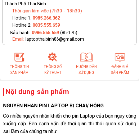
Thành Phố Thái Bình
Thời gian làm việc (7h30 - 18h30)
Hotline 1:
0985.266.362
Hotline 2:
0835.555.659
Bảo hành:
0986.555.659
(8h-17h)
Email:
laptopthaibinh86@gmail.com
THÔNG TIN
THÔNG SỐ
HƯỚNG DẪN
ĐÁNH GIÁ
SẢN PHẨM
KỸ THUẬT
SỬ DỤNG
SẢN PHẨM
Nội dung sản phẩm
NGUYÊN NHÂN PIN LAPTOP BỊ CHAI/ HỎNG
Có nhiều nguyên nhân khiến cho pin Laptop của bạn ngày càng
xuống cấp. Bên cạnh vấn đề thời gian thì thói quen sử dụng
sai lầm của chúng ta như: