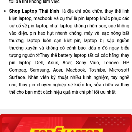
tối đa khi không làm việc.
Shop Laptop Thái bình
là địa chỉ sửa chữa, thay thế
linh
kiện laptop
, macbook và cụ thể là pin laptop khắc phục các
sự cố về pin laptop như: laptop không nhận sạc, sạc không
vào điện, pin hao hụt nhanh chóng, máy và sạc nóng bất
thường, laptop luôn cạn kiệt pin, laptop bị sập nguồn
thường xuyên và không có cảnh báo, dấu x đỏ ngay biểu
tượng nguồn.⚒️Thay thế battery laptop tất cả các hãng:
thay
pin laptop Dell
, Asus, Acer, Sony Vaio, Lenovo, HP
Compaq, Samsung, Acer, Macbook, Toshiba, Microsoft
Surface. Nhân viên kỹ thuật nhiều kinh nghiệm, tay nghề
cao, thay pin chuyên nghiệp sẽ kiểm tra, sửa chữa và thay
thế cho bạn một cách hiệu quả mà chi phí tối ưu nhất.