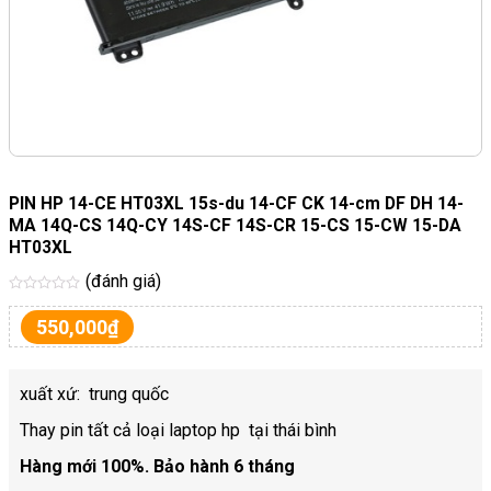
PIN HP 14-CE HT03XL 15s-du 14-CF CK 14-cm DF DH 14-
MA 14Q-CS 14Q-CY 14S-CF 14S-CR 15-CS 15-CW 15-DA
HT03XL
(đánh giá)
Được
xếp
550,000
₫
hạng
5
sao
xuất xứ: trung quốc
Thay pin tất cả loại laptop hp tại thái bình
Hàng mới 100%. Bảo hành 6 tháng