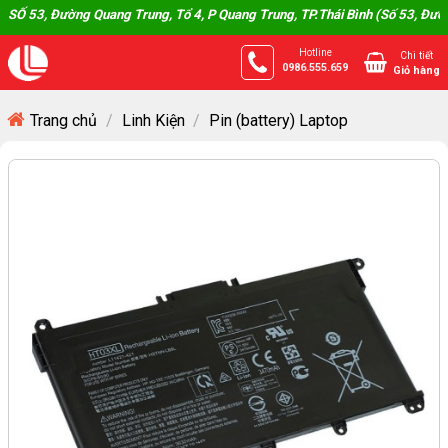
Skip
, Đường Quang Trung, Tổ 4, P Quang Trung, TP.Thái Bình (Số 53, Đường Qua
to
Hotline
Chi tiết
content
0986.555.659
Giỏ hàng
Trang chủ
/
Linh Kiện
/
Pin (battery) Laptop