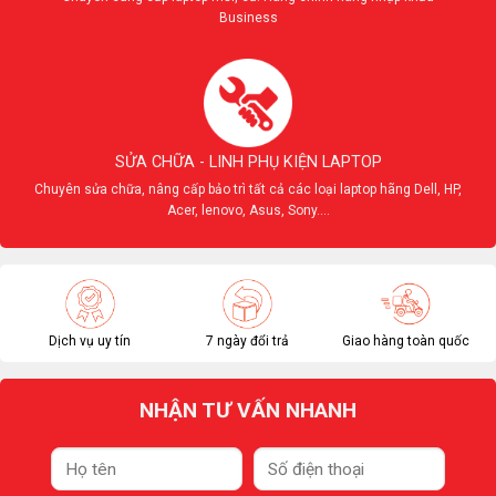
Business
SỬA CHỮA - LINH PHỤ KIỆN LAPTOP
Chuyên sửa chữa, nâng cấp bảo trì tất cả các loại laptop hãng Dell, HP,
Acer, lenovo, Asus, Sony....
Dịch vụ uy tín
7 ngày đổi trả
Giao hàng toàn quốc
NHẬN TƯ VẤN NHANH