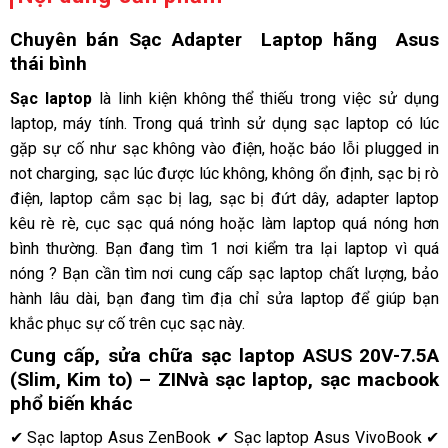
Chuyên bán Sạc Adapter Laptop hãng Asus
thái bình
Sạc laptop
là linh kiện không thể thiếu trong việc sử dụng
laptop, máy tính. Trong quá trình sử dụng sạc laptop có lúc
gặp sự cố như sạc không vào điện, hoặc báo lỗi plugged in
not charging, sạc lúc được lúc không, không ổn định, sạc bị rò
điện, laptop cắm sạc bị lag, sạc bị đứt dây, adapter laptop
kêu rè rè, cục sạc quá nóng hoặc làm laptop quá nóng hơn
bình thường. Bạn đang tìm 1 nơi kiểm tra lại laptop vì quá
nóng ? Bạn cần tìm nơi cung cấp sạc laptop chất lượng, bảo
hành lâu dài, bạn đang tìm địa chỉ sửa laptop để giúp bạn
khắc phục sự cố trên cục sạc này.
C
ung cấp, sửa chữa sạc laptop ASUS 20V-7.5A
(Slim, Kim to) – ZIN
và sạc laptop, sạc macbook
phổ biến khác
✔ Sạc laptop Asus ZenBook ✔ Sạc laptop Asus VivoBook ✔