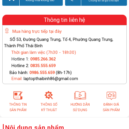
Không mua không sao
Chúng tôi sẽ gọi cho bạn
Thông tin liên hệ
Mua hàng trực tiếp tại đây
SỐ 53, Đường Quang Trung, Tổ 4, Phường Quang Trung,
Thành Phố Thái Bình
Thời gian làm việc (7h30 - 18h30)
Hotline 1:
0985.266.362
Hotline 2:
0835.555.659
Bảo hành:
0986.555.659
(8h-17h)
Email:
laptopthaibinh86@gmail.com
THÔNG TIN
THÔNG SỐ
HƯỚNG DẪN
ĐÁNH GIÁ
SẢN PHẨM
KỸ THUẬT
SỬ DỤNG
SẢN PHẨM
Nội dung sản phẩm