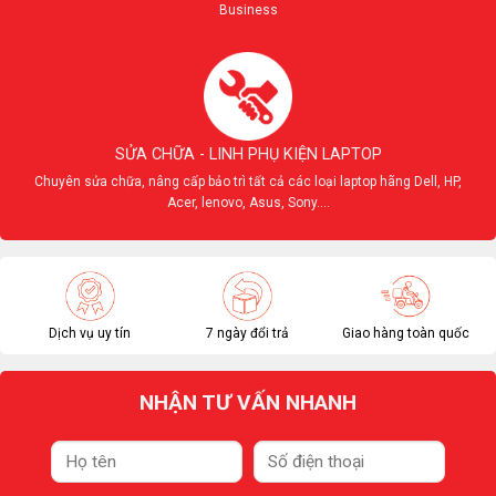
Business
SỬA CHỮA - LINH PHỤ KIỆN LAPTOP
Chuyên sửa chữa, nâng cấp bảo trì tất cả các loại laptop hãng Dell, HP,
Acer, lenovo, Asus, Sony....
Dịch vụ uy tín
7 ngày đổi trả
Giao hàng toàn quốc
NHẬN TƯ VẤN NHANH