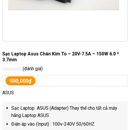
Sạc Laptop Asus Chân Kim To – 20V-7.5A – 150W 6.0 *
3.7mm
(đánh giá)
Được
xếp
500,000
₫
hạng
5
sao
ASUS
Sạc Laptop ASUS (Adapter) Thay thế cho tất cả máy
hãng Laptop ASUS
Điện áp vào (Input) : 100v-240V 50/60HZ