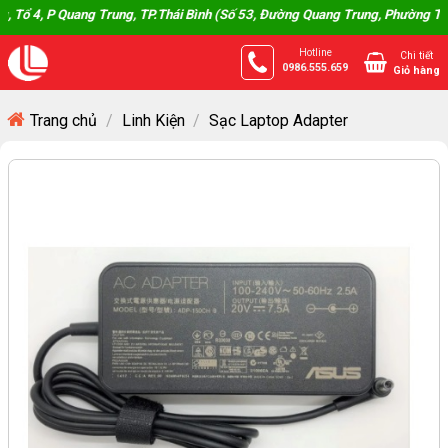
Skip
, P Quang Trung, TP.Thái Bình (Số 53, Đường Quang Trung, Phường Trần Hưng
to
Hotline
Chi tiết
content
0986.555.659
Giỏ hàng
Trang chủ
/
Linh Kiện
/
Sạc Laptop Adapter