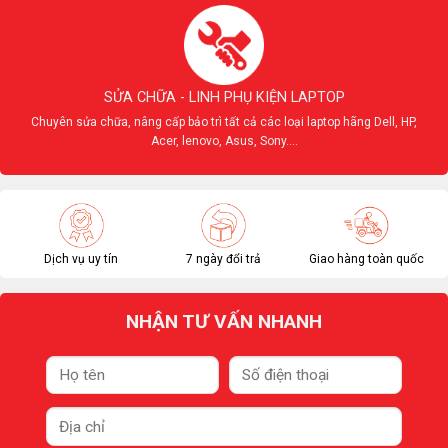
SỬA CHỮA - LINH PHỤ KIỆN LAPTOP
Chuyên sửa chữa, nâng cấp bảo trì tất cả các loại laptop hãng Dell, HP,
Acer, lenovo, Asus, Sony....
Dịch vụ uy tín
7 ngày đổi trả
Giao hàng toàn quốc
NHẬN TƯ VẤN NHANH