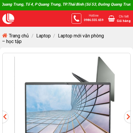
Skip
Trung, Tổ 4, P Quang Trung, TP.Thái Bình (Số 53, Đường Quang Trung, Phườ
to
Hotline
Chi tiết
content
0986.555.659
Giỏ hàng
Trang chủ
/
Laptop
/
Laptop mới văn phòng
– học tập