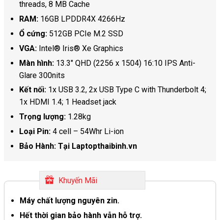
threads, 8 MB Cache
RAM:
16GB LPDDR4X 4266Hz
Ổ cứng:
512GB PCIe M.2 SSD
VGA:
Intel® Iris® Xe Graphics
Màn hình:
13.3″ QHD (2256 x 1504) 16:10 IPS Anti-
Glare 300nits
Kết nối:
1x USB 3.2, 2x USB Type C with Thunderbolt 4;
1x HDMI 1.4; 1 Headset jack
Trọng lượng:
1.28kg
Loại Pin:
4 cell – 54Whr Li-ion
Bảo Hành: Tại Laptopthaibinh.vn
Khuyến Mãi
Máy chất lượng nguyên zin.
Hết thời gian bảo hành vẫn hỗ trợ.