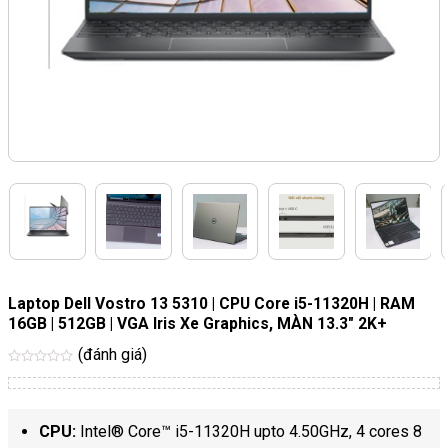
Laptop Dell Vostro 13 5310 | CPU Core i5-11320H | RAM
16GB | 512GB | VGA Iris Xe Graphics, MÀN 13.3″ 2K+
(đánh giá)
Được
xếp
hạng
5
sao
CPU:
Intel® Core™ i5-11320H upto 4.50GHz, 4 cores 8