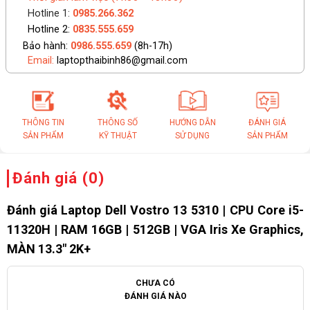
Hotline 1:
0985.266.362
Hotline 2:
0835.555.659
Bảo hành:
0986.555.659
(8h-17h)
Email:
laptopthaibinh86@gmail.com
THÔNG TIN
THÔNG SỐ
HƯỚNG DẪN
ĐÁNH GIÁ
SẢN PHẨM
KỸ THUẬT
SỬ DỤNG
SẢN PHẨM
Đánh giá (0)
Đánh giá Laptop Dell Vostro 13 5310 | CPU Core i5-
11320H | RAM 16GB | 512GB | VGA Iris Xe Graphics,
MÀN 13.3″ 2K+
CHƯA CÓ
ĐÁNH GIÁ NÀO