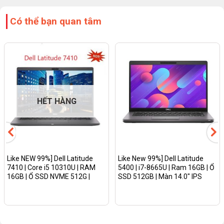
Có thể bạn quan tâm
HẾT HÀNG
Like NEW 99%] Dell Latitude
Like New 99%] Dell Latitude
7410 | Core i5 10310U | RAM
5400 | i7-8665U | Ram 16GB | Ổ
16GB | Ổ SSD NVME 512G |
SSD 512GB | Màn 14.0″ IPS
MÀN 14 Inch Full HD| Win
FullHD
11/Màu vân CacBon