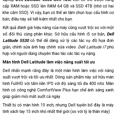
cấp RAM hoặc SSD lên RAM 64 GB và SSD 4TB (nhờ có hai
khe cắm SSD). Vì vậy, bạn có thể an tâm chọn loại cấu hình cơ
bản, điều này sẽ tiết kiệm nhất cho bạn.
Kết quả đánh giá hiệu năng của máy cũng vượt trội so với một
số đối thủ cùng phân khúc. Sở hữu cấu hình i5 cơ bản,
Dell
Latitude 5530
có thể dễ dàng xử lý các tác vụ đồ họa đơn
giản, chỉnh sửa ảnh hay chỉnh sửa video.
Dell Latitude i7
phù
hợp với người dùng chuyên thao tác các tác vụ nặng.
Màn hình Dell Latitude làm việc năng suất tối ưu
Dell nhấn mạnh rằng đây là một màn hình làm việc với năng
suất vượt trội và tối ưu nhất. Dòng sản phẩm này sở hữu màn
hình FullHD với tấm nền IPS với độ sáng tối đa 400 nits. Màn
hình có công nghệ ComfortView Plus hạn chế ánh sáng xanh
giúp giảm mỏi mắt suốt cả ngày.
Thiết bị có màn hình 15 inch, nhưng Dell tuyên bố đây là máy
tính xách tay 15 inch nhỏ nhất thế giới (so với tỷ lệ thân máy).