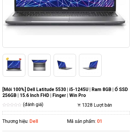
[Mới 100%] Dell Latitude 5530 | i5-1245U | Ram 8GB | Ổ SSD
256GB | 15.6 Inch FHD | Finger | Win Pro
(đánh giá)
1328 Lượt bán
Được
xếp
hạng
Thương hiệu:
Dell
Mã sản phẩm:
01
5
sao