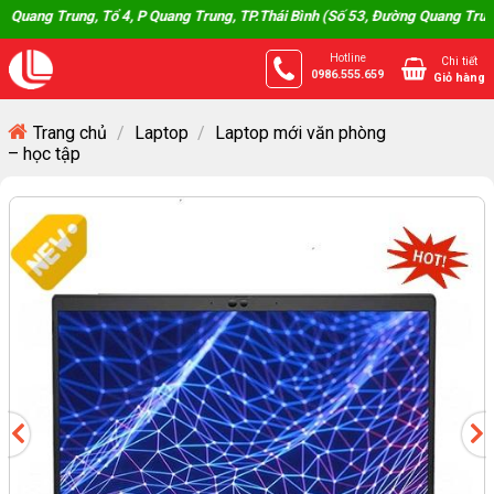
Skip
, Tổ 4, P Quang Trung, TP.Thái Bình (Số 53, Đường Quang Trung, Phường Tr
to
Hotline
Chi tiết
content
0986.555.659
Giỏ hàng
Trang chủ
/
Laptop
/
Laptop mới văn phòng
– học tập