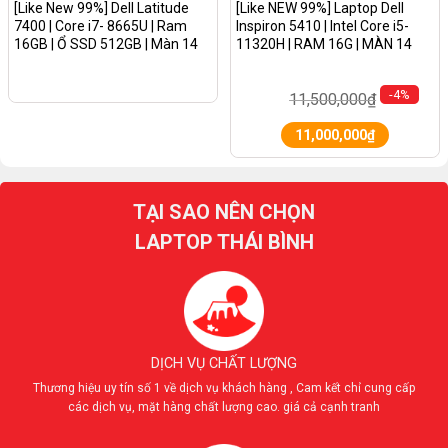
[Like New 99%] Dell Latitude
[Like NEW 99%] Laptop Dell
7400 | Core i7- 8665U | Ram
Inspiron 5410 | Intel Core i5-
16GB | Ổ SSD 512GB | Màn 14
11320H | RAM 16G | MÀN 14
inch FHD IPS
Inch Full HD| Win 11/Màu Nhôm
Bạc
-4%
11,500,000
₫
11,000,000
₫
TẠI SAO NÊN CHỌN
LAPTOP THÁI BÌNH
DỊCH VỤ CHẤT LƯỢNG
Thương hiệu uy tín số 1 về dịch vụ khách hàng , Cam kết chỉ cung cấp
các dịch vụ, mặt hàng chất lượng cao. giá cả cạnh tranh