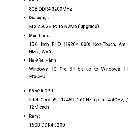
Ram :
8GB DDR4 3200MHz
Đĩa cứng :
M.2 256GB PCIe NVMe ( upgrade)
Màn hình :
15.6 inch FHD (1920×1080) Non-Touch, Anti-
Glare, WVA
Hệ Điều Hành :
Windows 10 Pro 64 bit up to Windows 11
ProCPU
Bộ xử lí CPU :
Intel Core i5- 1245U 1.6GHz up to 4.4GHz, /
12M cach
Ram :
16GB DDR4 3200