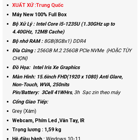
XUẤT XỨ :Trung Quốc
Máy New 100% Full Box
Bộ Xử Lý : Intel Core i5-1235U (1.30GHz up to
4.40GHz, 12MB Cache)
Bộ nhớ RAM :
8GB(8GBx1) DDR4
Đĩa Cứng :
256GB M.2 256GB PCIe NVMe (HOẶC TÙY
CHỌN)
Đồ Họa:
Intel Iris Xe Graphics
Màn Hình:
15.6inch FHD(1920 x 1080) Anti Glare,
Non-Touch, WVA, 250nits
Pin/Battery:
3Cell 41WHrs
, 3h Sạc zin theo máy
Cổng Giao Tiếp:
Grey (Xám)
Webcam, Phím Led ,Vân Tay, IR
Trọng lương :
1,59 kg
Hệ điều hành :
Windows 10-11