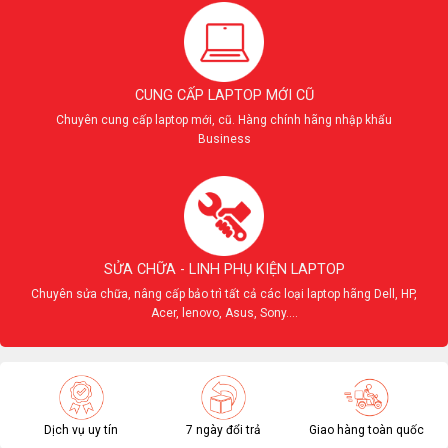
CUNG CẤP LAPTOP MỚI CŨ
Chuyên cung cấp laptop mới, cũ. Hàng chính hãng nhập khẩu
Business
SỬA CHỮA - LINH PHỤ KIỆN LAPTOP
Chuyên sửa chữa, nâng cấp bảo trì tất cả các loại laptop hãng Dell, HP,
Acer, lenovo, Asus, Sony....
Dịch vụ uy tín
7 ngày đổi trả
Giao hàng toàn quốc