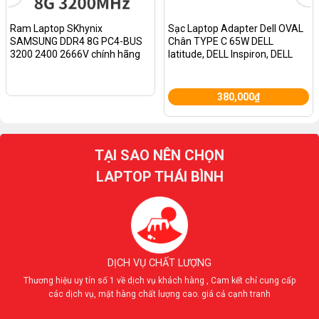
Ram Laptop SKhynix
Sạc Laptop Adapter Dell OVAL
SAMSUNG DDR4 8G PC4-BUS
Chân TYPE C 65W DELL
3200 2400 2666V chính hãng
latitude, DELL Inspiron, DELL
Vostro , DELL XPS, dell latitude
380,000
₫
TẠI SAO NÊN CHỌN
LAPTOP THÁI BÌNH
DỊCH VỤ CHẤT LƯỢNG
Thương hiệu uy tín số 1 về dịch vụ khách hàng , Cam kết chỉ cung cấp
các dịch vụ, mặt hàng chất lượng cao. giá cả cạnh tranh