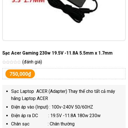
Sạc Acer Gaming 230w 19.5V -11.8A 5.5mm x 1.7mm
(đánh giá)
Được
xếp
750,000
₫
hạng
5
sao
Sạc Laptop ACER (Adapter) Thay thế cho tất cả máy
hãng Laptop ACER
Điện áp vào (Input) : 100v-240V 50/60HZ
Điện áp ra DC : 19.5V -11.8A 180w 230w
Chân sạc : Chân thường