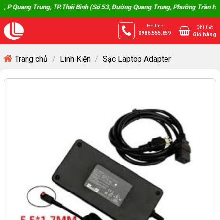
Skip
uang Trung, TP.Thái Bình (Số 53, Đường Quang Trung, Phường Trần Hưng Đạo
to
Hotline
Chi tiết
content
0986.555.659
Giỏ hàng
Trang chủ
/
Linh Kiện
/
Sạc Laptop Adapter