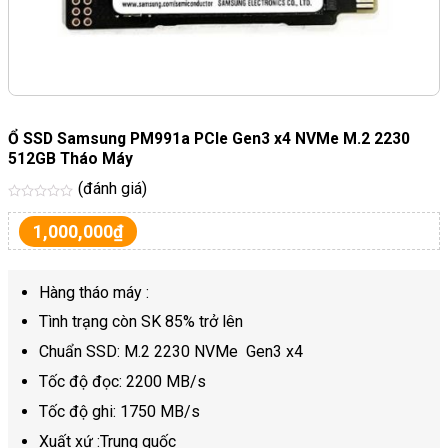
Ổ SSD Samsung PM991a PCIe Gen3 x4 NVMe M.2 2230
512GB Tháo Máy
(đánh giá)
Được
xếp
1,000,000
₫
hạng
5
sao
Hàng tháo máy :
Tình trạng còn SK 85% trở lên
Chuẩn SSD: M.2 2230 NVMe Gen3 x4
Tốc độ đọc: 2200 MB/s
Tốc độ ghi: 1750 MB/s
Xuất xứ :Trung quốc