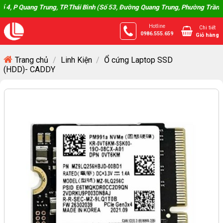
Skip
 Quang Trung, TP.Thái Bình (Số 53, Đường Quang Trung, Phường Trần Hưng Đ
to
Hotline
Chi tiết
content
0986.555.659
Giỏ hàng
Trang chủ
/
Linh Kiện
/
Ổ cứng Laptop SSD
(HDD)- CADDY