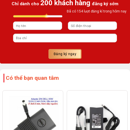
200 khách hàng
Chỉ dành cho
đăng ký sớm
Đã có 154 lượt đăng kí trong hôm nay
Có thể bạn quan tâm