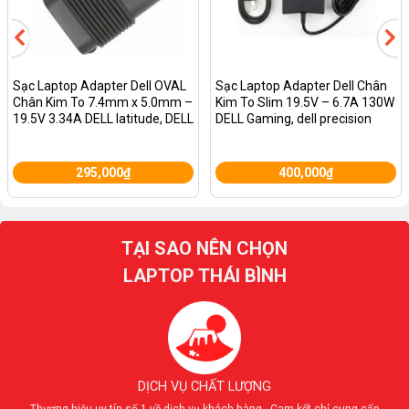
Sạc Laptop Adapter Dell OVAL
Sạc Laptop Adapter Dell Chân
Chân Kim To 7.4mm x 5.0mm –
Kim To Slim 19.5V – 6.7A 130W
19.5V 3.34A DELL latitude, DELL
DELL Gaming, dell precision
Inspiron, DELL Vostro , DELL
XPS
295,000
₫
400,000
₫
TẠI SAO NÊN CHỌN
LAPTOP THÁI BÌNH
DỊCH VỤ CHẤT LƯỢNG
Thương hiệu uy tín số 1 về dịch vụ khách hàng , Cam kết chỉ cung cấp