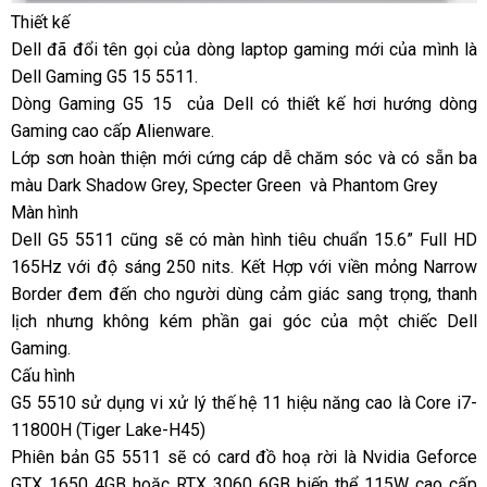
Thiết kế
Dell đã đổi tên gọi của dòng laptop gaming mới của mình là
Dell Gaming G5 15 5511.
Dòng Gaming G5 15 của Dell có thiết kế hơi hướng dòng
Gaming cao cấp Alienware.
Lớp sơn hoàn thiện mới cứng cáp dễ chăm sóc và có sẵn ba
màu Dark Shadow Grey, Specter Green và Phantom Grey
Màn hình
Dell G5 5511 cũng sẽ có màn hình tiêu chuẩn 15.6” Full HD
165Hz với độ sáng 250 nits. Kết Hợp với viền mỏng Narrow
Border đem đến cho người dùng cảm giác sang trọng, thanh
lịch nhưng không kém phần gai góc của một chiếc Dell
Gaming.
Cấu hình
G5 5510 sử dụng vi xử lý thế hệ 11 hiệu năng cao là Core i7-
11800H (Tiger Lake-H45)
Phiên bản G5 5511 sẽ có card đồ hoạ rời là Nvidia Geforce
GTX 1650 4GB hoặc RTX 3060 6GB biến thể 115W cao cấp