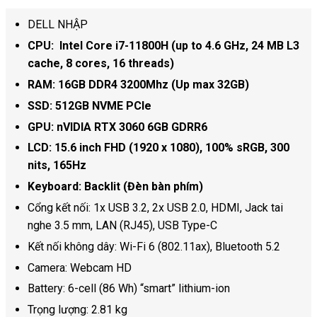
DELL NHẬP
CPU: Intel Core i7-11800H (up to 4.6 GHz, 24 MB L3
cache, 8 cores, 16 threads)
RAM: 16GB DDR4 3200Mhz (Up max 32GB)
SSD: 512GB NVME PCIe
GPU: nVIDIA RTX 3060 6GB GDRR6
LCD: 15.6 inch FHD (1920 x 1080), 100% sRGB, 300
nits, 165Hz
Keyboard: Backlit (Đèn bàn phím)
Cổng kết nối:
1x USB 3.2,
2x USB 2.0,
HDMI,
Jack tai
nghe 3.5 mm,
LAN (RJ45),
USB Type-C
Kết nối không dây: Wi-Fi 6 (802.11ax), Bluetooth 5.2
Camera: Webcam HD
Battery: 6-cell (86 Wh) “smart” lithium-ion
Trọng lượng: 2.81 kg