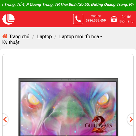
Skip
ổ 4, P Quang Trung, TP.Thái Bình (Số 53, Đường Quang Trung, Phường Trần H
to
Hotline
Chi tiết
content
0986.555.659
Giỏ hàng
Trang chủ
/
Laptop
/
Laptop mới đồ họa -
Kỹ thuật