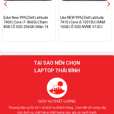
[Like New 99%] Dell Latitude
Like NEW 99%] Dell Latitude
7400 | Core i7- 8665U | Ram
7410 | Core i5 10310U | RAM
8GB | Ổ SSD 256GB | Màn 14
16GB | Ổ SSD NVME 512G |
inch FHD IPS
MÀN 14 Inch Full HD| Win
11/Màu vân CacBon
TẠI SAO NÊN CHỌN
LAPTOP THÁI BÌNH
DỊCH VỤ CHẤT LƯỢNG
Thương hiệu uy tín số 1 về dịch vụ khách hàng , Cam kết chỉ cung cấp
các dịch vụ, mặt hàng chất lượng cao. giá cả cạnh tranh