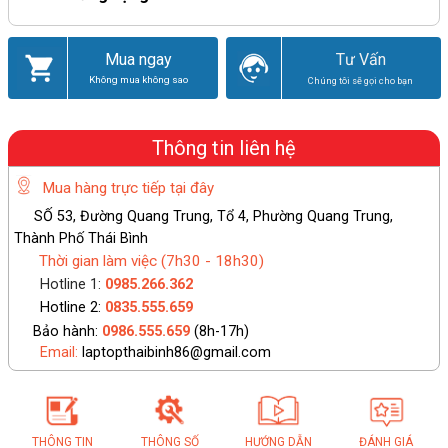
Giao hàng tận nơi – giá tốt – chất lượng
Mua ngay
Tư Vấn
Không mua không sao
Chúng tôi sẽ gọi cho bạn
Thông tin liên hệ
Mua hàng trực tiếp tại đây
SỐ 53, Đường Quang Trung, Tổ 4, Phường Quang Trung,
Thành Phố Thái Bình
Thời gian làm việc (7h30 - 18h30)
Hotline 1:
0985.266.362
Hotline 2:
0835.555.659
Bảo hành:
0986.555.659
(8h-17h)
Email:
laptopthaibinh86@gmail.com
THÔNG TIN
THÔNG SỐ
HƯỚNG DẪN
ĐÁNH GIÁ