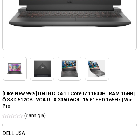
[Like New 99%] Dell G15 5511 Core i7 11800H | RAM 16GB |
Ổ SSD 512GB | VGA RTX 3060 6GB | 15.6″ FHD 165Hz | Win
Pro
(đánh giá)
Được
xếp
hạng
DELL USA
5
sao