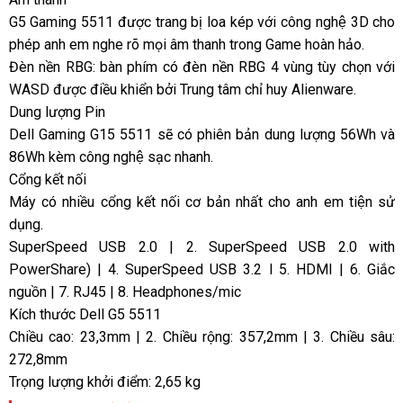
G5 Gaming 5511 được trang bị loa kép với công nghệ 3D cho
phép anh em nghe rõ mọi âm thanh trong Game hoàn hảo.
Đèn nền RBG: bàn phím có đèn nền RBG 4 vùng tùy chọn với
WASD được điều khiển bởi Trung tâm chỉ huy Alienware.
Dung lượng Pin
Dell Gaming G15 5511 sẽ có phiên bản dung lượng 56Wh và
86Wh kèm công nghệ sạc nhanh.
Cổng kết nối
Máy có nhiều cổng kết nối cơ bản nhất cho anh em tiện sử
dụng.
SuperSpeed USB 2.0 | 2. SuperSpeed USB 2.0 with
PowerShare) | 4. SuperSpeed USB 3.2 l 5. HDMI | 6. Giắc
nguồn | 7. RJ45 | 8. Headphones/mic
Kích thước Dell G5 5511
Chiều cao: 23,3mm | 2. Chiều rộng: 357,2mm | 3. Chiều sâu:
272,8mm
Trọng lượng khởi điểm: 2,65 kg