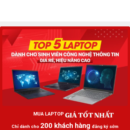
GIÁ TỐT NHẤT
MUA LAPTOP
200 khách hàng
Chỉ dành cho
đăng ký sớm