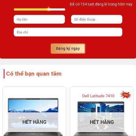
Đã có 154 lượt đăng kí trong hôm nay
Có thể bạn quan tâm
HẾT HÀNG
HẾT HÀNG