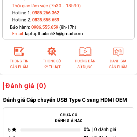
Thời gian làm việc (7h30 - 18h30)
Hotline 1:
0985.266.362
Hotline 2:
0835.555.659
Bảo hành:
0986.555.659
(8h-17h)
Email:
laptopthaibinh86@gmail.com
THÔNG TIN
THÔNG SỐ
HƯỚNG DẪN
ĐÁNH GIÁ
SẢN PHẨM
KỸ THUẬT
SỬ DỤNG
SẢN PHẨM
Đánh giá (0)
Đánh giá Cáp chuyển USB Type C sang HDMI OEM
CHƯA CÓ
ĐÁNH GIÁ NÀO
0%
| 0 đánh giá
5