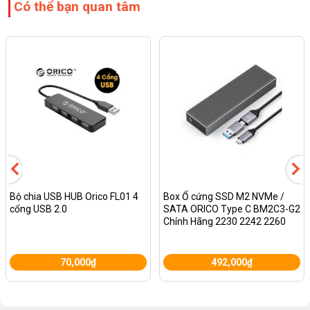
Có thể bạn quan tâm
Bộ chia USB HUB Orico FL01 4
Box Ổ cứng SSD M2 NVMe /
cổng USB 2.0
SATA ORICO Type C BM2C3-G2
Chính Hãng 2230 2242 2260
2280
70,000
₫
492,000
₫