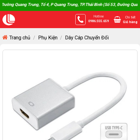
Skip
g Quang Trung, Tổ 4, P Quang Trung, TP.Thái Bình (Số 53, Đường Quang Tru
to
Hotline
Chi tiết
content
0986.555.659
Giỏ hàng
Trang chủ
/
Phụ Kiện
/
Dây Cáp Chuyển Đổi