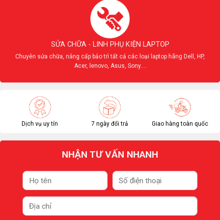
SỬA CHỮA - LINH PHỤ KIỆN LAPTOP
Chuyên sửa chữa, nâng cấp bảo trì tất cả các loại laptop hãng Dell, HP,
Acer, lenovo, Asus, Sony....
Dịch vụ uy tín
7 ngày đổi trả
Giao hàng toàn quốc
NHẬN TƯ VẤN NHANH