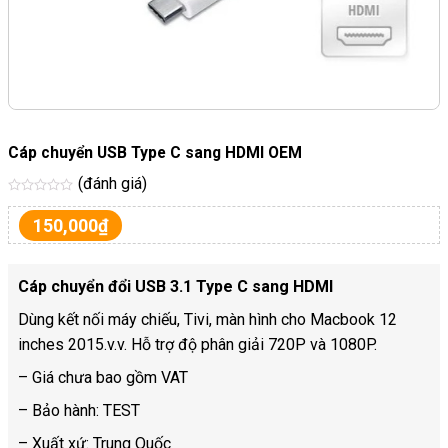
Cáp chuyển USB Type C sang HDMI OEM
(đánh giá)
Được
xếp
150,000
₫
hạng
5
sao
Cáp chuyển đổi USB 3.1 Type C sang HDMI
Dùng kết nối máy chiếu, Tivi, màn hình cho Macbook 12
inches 2015.v.v. Hỗ trợ độ phân giải 720P và 1080P.
– Giá chưa bao gồm VAT
– Bảo hành: TEST
– Xuất xứ: Trung Quốc