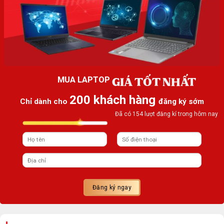
GIÁ TỐT NHẤT
MUA LAPTOP
200 khách hàng
Chỉ dành cho
đăng ký sớm
Đã có 154 lượt đăng kí trong hôm nay